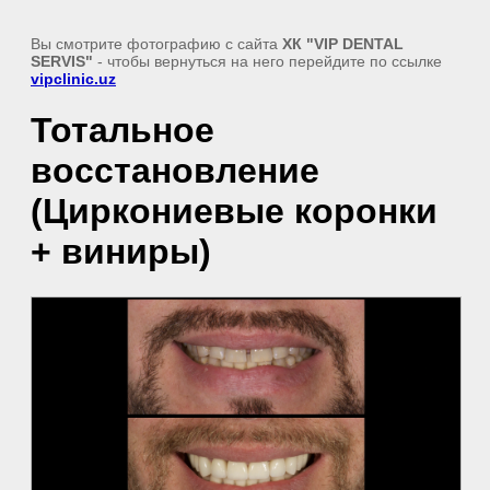
Вы смотрите фотографию с сайта
ХК "VIP DENTAL
SERVIS"
- чтобы вернуться на него перейдите по ссылке
vipclinic.uz
Тотальное
восстановление
(Циркониевые коронки
+ виниры)